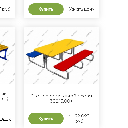
7 руб.
Купить
Узнать цену
ции
Стол со скамьями «Romana
нды)
302.13.00»
от 22 090
 цену
Купить
руб.