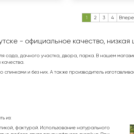
1
2
3
4
Впере
утскe - официальное качество, низкая
я сада, дачного участка, двора, парка. В нашем магазин
 качества.
о спинками и без них. А также производитель изготавлив
ь из:
икой, фактурой. Использование натурального