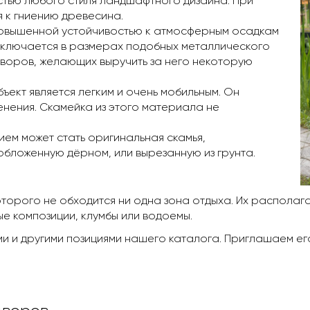
стью любого стиля ландшафтного дизайна. При
 к гниению древесина.
повышенной устойчивостью к атмосферным осадкам
заключается в размерах подобных металлического
воров, желающих выручить за него некоторую
ъект является легким и очень мобильным. Он
нения. Скамейка из этого материала не
м может стать оригинальная скамья,
бложенную дёрном, или вырезанную из грунта.
оторого не обходится ни одна зона отдыха. Их располаг
ые композиции, клумбы или водоемы.
и и другими позициями нашего каталога. Приглашаем его