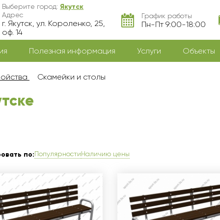
Выберите город:
Якутск
Адрес
График работы
г. Якутск, ул. Короленко, 25,
Пн-Пт 9:00-18:00
оф. 14
ия
Полезная информация
Услуги
Объекты
ройства
Скамейки и столы
утскe
Популярности
Наличию цены
овать по: