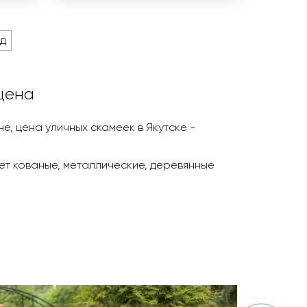
д
 цена
е, цена уличных скамеек в Якутскe -
ает кованые, металлические, деревянные