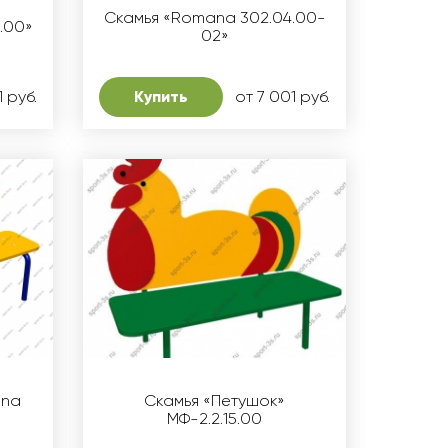
Скамья «Romana 302.04.00-
.00»
02»
1 руб.
Купить
от 7 001 руб.
ana
Скамья «Петушок»
МФ-2.2.15.00