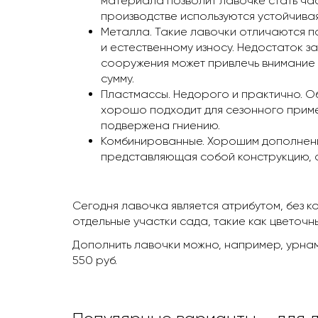
материала позволит лавочке стать ча
производстве используются устойчивая
Металла. Такие лавочки отличаются 
и естественному износу. Недостаток 
сооружения может привлечь внимание 
сумму.
Пластмассы. Недорого и практично. Об
хорошо подходит для сезонного приме
подвержена гниению.
Комбинированные. Хорошим дополнение
представляющая собой конструкцию, о
Сегодня лавочка является атрибутом, без к
отдельные участки сада, такие как цветочн
Дополнить лавочки можно, например, урнам
550 руб.