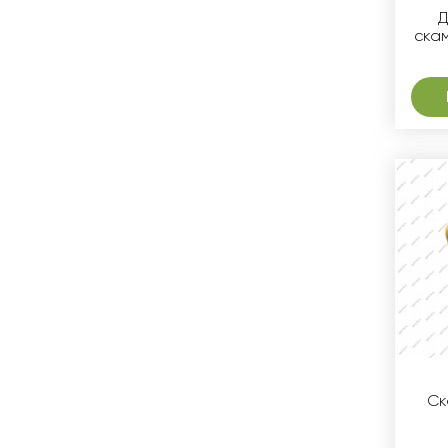
Д
ска
Ск