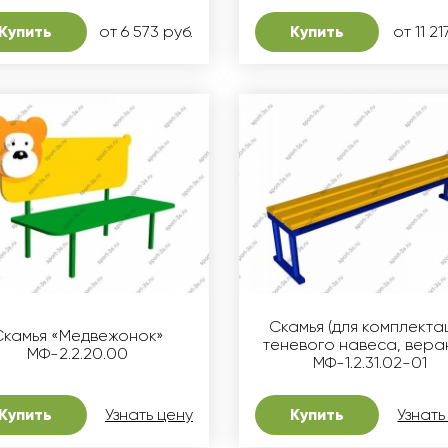
Купить
от 6 573 руб.
Купить
от 11 21
Скамья (для комплекта
Скамья «Медвежонок»
теневого навеса, вера
МФ-2.2.20.00
МФ-1.2.31.02-01
Купить
Узнать цену
Купить
Узнать