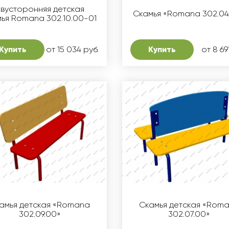
вусторонняя детская
Скамья «Romana 302.04
мья Romana 302.10.00-01
Купить
от 15 034 руб.
Купить
от 8 69
амья детская «Romana
Скамья детская «Rom
302.09.00»
302.07.00»