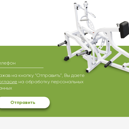
елефон
ажав на кнопку “Отправить”, Вы даете
огласие
на обработку персональных
анных
Отправить