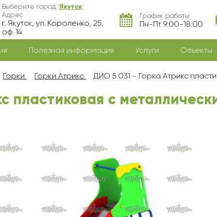
Выберите город:
Якутск
Адрес
График работы
г. Якутск, ул. Короленко, 25,
Пн-Пт 9:00-18:00
оф. 14
ия
Полезная информация
Услуги
Объекты
Горки
Горки Атрикс
ДИО 5.031 - Горка Атрикс пласт
икс пластиковая с металличес