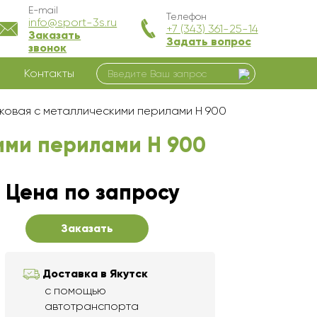
E-mail
Телефон
info@sport-3s.ru
+7 (343) 361-25-14
Заказать
Задать вопрос
звонок
Контакты
иковая с металлическими перилами H 900
кими перилами H 900
Цена по запросу
Заказать
Доставка в Якутск
с помощью
автотранспорта