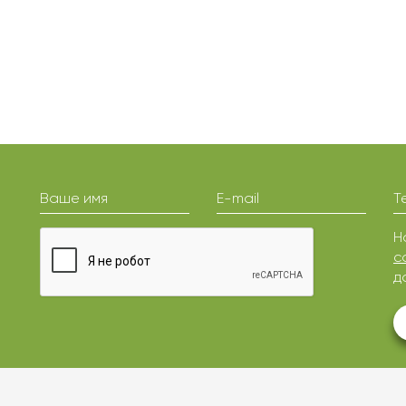
Ваше имя
E-mail
Т
Н
с
д