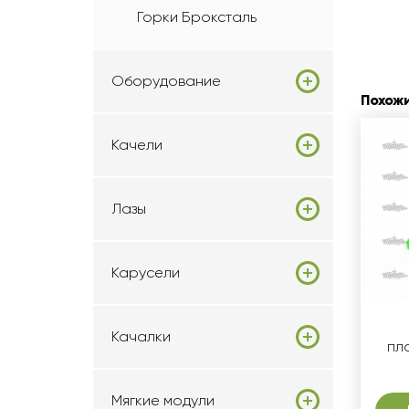
Горки Броксталь
Оборудование
Похож
Качели
Лазы
Карусели
Качалки
пл
Мягкие модули