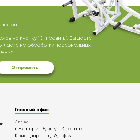
елефон
ажав на кнопку “Отправить”, Вы даете
огласие
на обработку персональных
анных
Отправить
Главный офис
Адрес
ий
г. Екатеринбург, ул. Красных
Командиров, д. 16, оф. 3