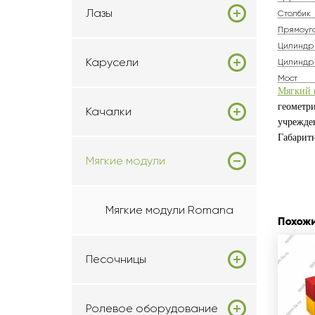
Лазы
Столбик
Прямоуг
Цилиндр
Карусели
Цилиндр
Мост
Мягкий 
геометр
Качалки
учрежден
Габаритн
Мягкие модули
Мягкие модули Romana
Похож
Песочницы
Ролевое оборудование