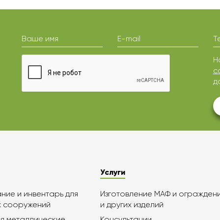
Ваше имя
E-mail
Т
Н
с
д
Услуги
ие и инвентарь для
Изготовление МАФ и огражден
х сооружений
и других изделий
я металлические
Консультации