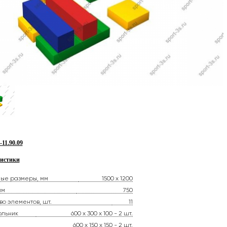
1.90.09
истики
ные размеры, мм
1500 х 1200
мм
750
во элементов, шт.
11
ольник
600 х 300 х 100 - 2 шт.
600 х 150 х 150 - 2 шт.