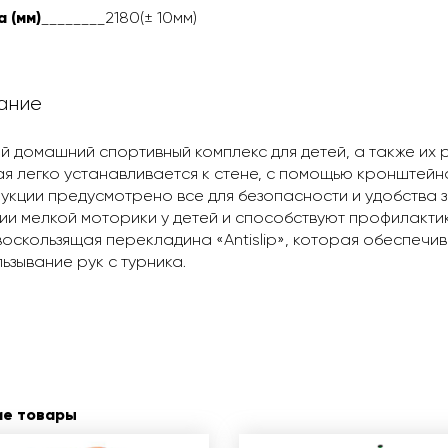
 (мм)
________218
0(± 10мм)
ание
й домашний спортивный комплекс для детей, а также их 
я легко устанавливается к стене, с помощью кронштейно
укции предусмотрено все для безопасности и удобства 
ии мелкой моторики у детей и способствуют профилактик
оскользящая перекладина «Antislip», которая обеспечив
ьзывание рук с турника.
ие товары