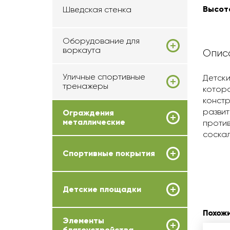
Высота
Шведская стенка
Оборудование для
воркаута
Опис
Уличные спортивные
Детски
тренажеры
котора
констр
развит
Ограждения
металлические
против
соскал
Спортивные покрытия
Детские площадки
Похож
Элементы
благоустройства