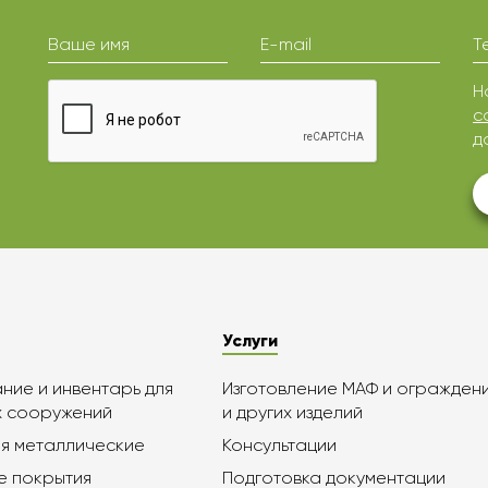
Ваше имя
E-mail
Т
Н
с
д
Услуги
ие и инвентарь для
Изготовление МАФ и огражден
х сооружений
и других изделий
я металлические
Консультации
е покрытия
Подготовка документации