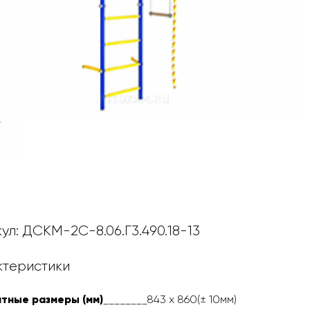
ул: ДСКМ-2С-8.06.Г3.490.18-13
ктеристики
тные размеры (мм)
________843
х 860(± 10мм)